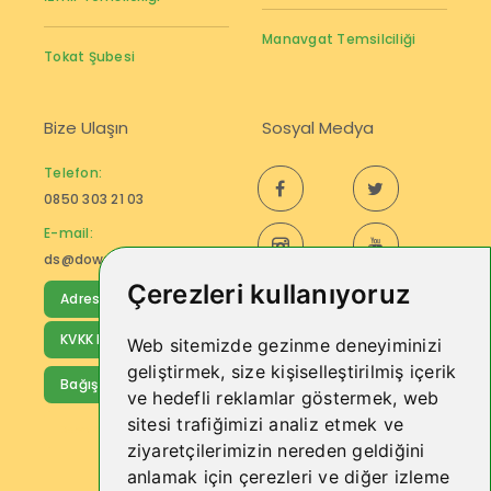
Manavgat Temsilciliği
Tokat Şubesi
Bize Ulaşın
Sosyal Medya
Telefon:
0850 303 21 03
E-mail:
ds@downturkiye.org
Çerezleri kullanıyoruz
Adres Bilgileri
KVKK Bilgilendirmesi
Web sitemizde gezinme deneyiminizi
E-Bültenimize Kayıt
geliştirmek, size kişiselleştirilmiş içerik
Bağış Yap
Olun
ve hedefli reklamlar göstermek, web
sitesi trafiğimizi analiz etmek ve
Down Sendromu
ziyaretçilerimizin nereden geldiğini
anlamak için çerezleri ve diğer izleme